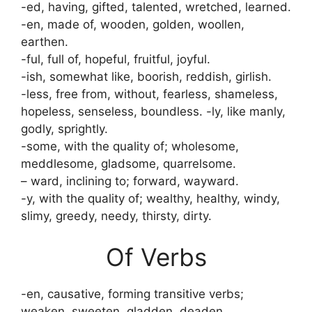
-ed, having, gifted, talented, wretched, learned.
-en, made of, wooden, golden, woollen,
earthen.
-ful, full of, hopeful, fruitful, joyful.
-ish, somewhat like, boorish, reddish, girlish.
-less, free from, without, fearless, shameless,
hopeless, senseless, boundless. -ly, like manly,
godly, sprightly.
-some, with the quality of; wholesome,
meddlesome, gladsome, quarrelsome.
– ward, inclining to; forward, wayward.
-y, with the quality of; wealthy, healthy, windy,
slimy, greedy, needy, thirsty, dirty.
Of Verbs
-en, causative, forming transitive verbs;
weaken, sweeten, gladden, deaden,