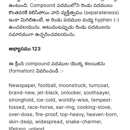
ఉంటుంది. Compound పదములోని రెండు పదములు
కొంతవరకే కలిసిపోయి వాని వ్యక్తిత్వము (separateness)
ఇంకా మిగిలిఉంటే, అ రెండు పదముల మధ్య hyphen (-)
ఉంచవలయును. అటువంటప్పుడు రెండు పదములను
సమానముగా ఉచ్ఛరించవలయును.
అభ్యాసము 123
ఈ క్రింది compound పదముల యొక్క కలయికను
(formation) వివరించండి :-
Newspaper, football, moonstruck, turncoat,
brand-new, jet-black, onlooker, soothsayer,
stronghold, ice-cold, worldly-wise, tempest-
tossed, race-horse, ear-ring, cooking-stove,
over-dose, fire-proof, top-heavy, heaven-born,
skin-deep, widespread, snake-charmer,
lifelong, upland.