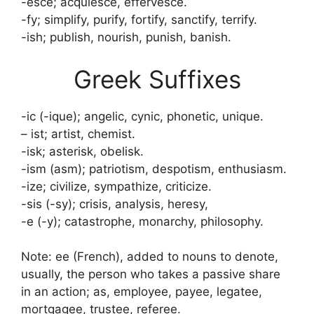
-esce; acquiesce, effervesce.
-fy; simplify, purify, fortify, sanctify, terrify.
-ish; publish, nourish, punish, banish.
Greek Suffixes
-ic (-ique); angelic, cynic, phonetic, unique.
– ist; artist, chemist.
-isk; asterisk, obelisk.
-ism (asm); patriotism, despotism, enthusiasm.
-ize; civilize, sympathize, criticize.
-sis (-sy); crisis, analysis, heresy,
-e (-y); catastrophe, monarchy, philosophy.
Note: ee (French), added to nouns to denote,
usually, the person who takes a passive share
in an action; as, employee, payee, legatee,
mortgagee, trustee, referee.