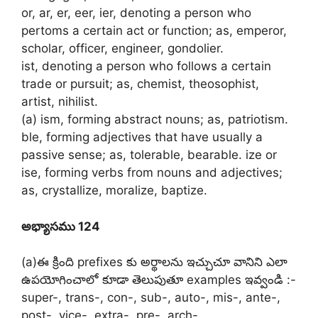
or, ar, er, eer, ier, denoting a person who
pertoms a certain act or function; as, emperor,
scholar, officer, engineer, gondolier.
ist, denoting a person who follows a certain
trade or pursuit; as, chemist, theosophist,
artist, nihilist.
(a) ism, forming abstract nouns; as, patriotism.
ble, forming adjectives that have usually a
passive sense; as, tolerable, bearable. ize or
ise, forming verbs from nouns and adjectives;
as, crystallize, moralize, baptize.
అభ్యాసము 124
(a)ఈ క్రింది prefixes కు అర్థాలను ఇచ్చుచూ వానిని ఎలా
ఉపయోగించాలో కూడా తెలుపుతూ examples ఇవ్వండి :-
super-, trans-, con-, sub-, auto-, mis-, ante-,
post-, vice-, extra-, pre-, arch-.