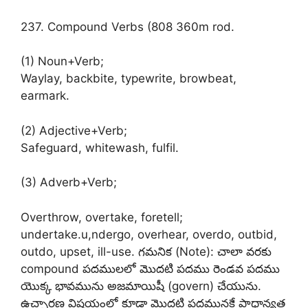
237. Compound Verbs (808 360m rod.
(1) Noun+Verb;
Waylay, backbite, typewrite, browbeat,
earmark.
(2) Adjective+Verb;
Safeguard, whitewash, fulfil.
(3) Adverb+Verb;
Overthrow, overtake, foretell;
undertake.u,ndergo, overhear, overdo, outbid,
outdo, upset, ill-use. గమనిక (Note): చాలా వరకు
compound పదములలో మొదటి పదము రెండవ పదము
యొక్క భావమును అజమాయిషీ (govern) చేయును.
ఉచ్ఛారణ విషయంలో కూడా మొదటి పదమునకే ప్రాధాన్యత