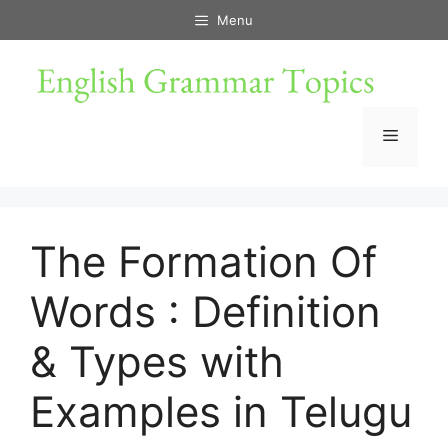
Skip
Menu
to
content
Menu
The Formation Of
Words : Definition
& Types with
Examples in Telugu