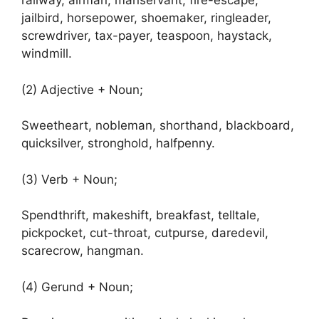
railway, airman, manservant, fire-escape,
jailbird, horsepower, shoemaker, ringleader,
screwdriver, tax-payer, teaspoon, haystack,
windmill.
(2) Adjective + Noun;
Sweetheart, nobleman, shorthand, blackboard,
quicksilver, stronghold, halfpenny.
(3) Verb + Noun;
Spendthrift, makeshift, breakfast, telltale,
pickpocket, cut-throat, cutpurse, daredevil,
scarecrow, hangman.
(4) Gerund + Noun;