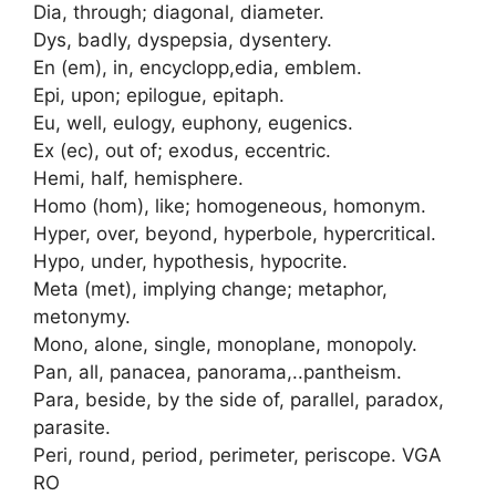
Dia, through; diagonal, diameter.
Dys, badly, dyspepsia, dysentery.
En (em), in, encyclopp,edia, emblem.
Epi, upon; epilogue, epitaph.
Eu, well, eulogy, euphony, eugenics.
Ex (ec), out of; exodus, eccentric.
Hemi, half, hemisphere.
Homo (hom), like; homogeneous, homonym.
Hyper, over, beyond, hyperbole, hypercritical.
Hypo, under, hypothesis, hypocrite.
Meta (met), implying change; metaphor,
metonymy.
Mono, alone, single, monoplane, monopoly.
Pan, all, panacea, panorama,..pantheism.
Para, beside, by the side of, parallel, paradox,
parasite.
Peri, round, period, perimeter, periscope. VGA
RO