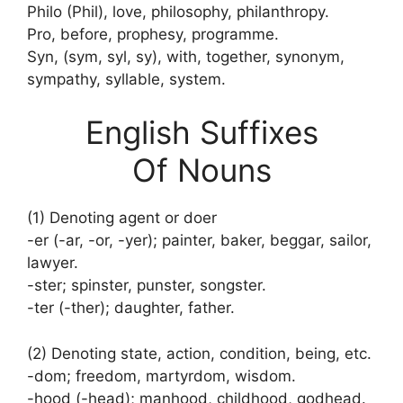
Philo (Phil), love, philosophy, philanthropy.
Pro, before, prophesy, programme.
Syn, (sym, syl, sy), with, together, synonym,
sympathy, syllable, system.
English Suffixes
Of Nouns
(1) Denoting agent or doer
-er (-ar, -or, -yer); painter, baker, beggar, sailor,
lawyer.
-ster; spinster, punster, songster.
-ter (-ther); daughter, father.
(2) Denoting state, action, condition, being, etc.
-dom; freedom, martyrdom, wisdom.
-hood (-head); manhood, childhood, godhead.