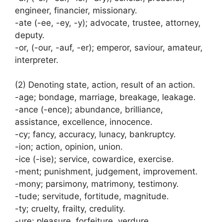
engineer, financier, missionary.
-ate (-ee, -ey, -y); advocate, trustee, attorney,
deputy.
-or, (-our, -auf, -er); emperor, saviour, amateur,
interpreter.
(2) Denoting state, action, result of an action.
-age; bondage, marriage, breakage, leakage.
-ance (-ence); abundance, brilliance,
assistance, excellence, innocence.
-cy; fancy, accuracy, lunacy, bankruptcy.
-ion; action, opinion, union.
-ice (-ise); service, cowardice, exercise.
-ment; punishment, judgement, improvement.
-mony; parsimony, matrimony, testimony.
-tude; servitude, fortitude, magnitude.
-ty; cruelty, frailty, credulity.
-ure; pleasure, forfeiture, verdure.