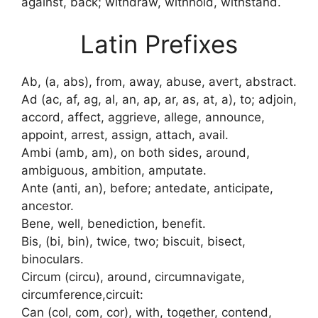
against, back; withdraw, withhold, withstand.
Latin Prefixes
Ab, (a, abs), from, away, abuse, avert, abstract.
Ad (ac, af, ag, al, an, ap, ar, as, at, a), to; adjoin,
accord, affect, aggrieve, allege, announce,
appoint, arrest, assign, attach, avail.
Ambi (amb, am), on both sides, around,
ambiguous, ambition, amputate.
Ante (anti, an), before; antedate, anticipate,
ancestor.
Bene, well, benediction, benefit.
Bis, (bi, bin), twice, two; biscuit, bisect,
binoculars.
Circum (circu), around, circumnavigate,
circumference,circuit:
Can (col, com, cor), with, together, contend,