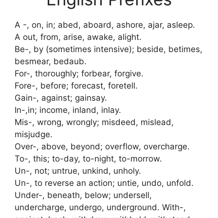
A -, on, in; abed, aboard, ashore, ajar, asleep.
A out, from, arise, awake, alight.
Be-, by (sometimes intensive); beside, betimes,
besmear, bedaub.
For-, thoroughly; forbear, forgive.
Fore-, before; forecast, foretell.
Gain-, against; gainsay.
In-,in; income, inland, inlay.
Mis-, wrong, wrongly; misdeed, mislead,
misjudge.
Over-, above, beyond; overflow, overcharge.
To-, this; to-day, to-night, to-morrow.
Un-, not; untrue, unkind, unholy.
Un-, to reverse an action; untie, undo, unfold.
Under-, beneath, below; undersell,
undercharge, undergo, underground. With-,