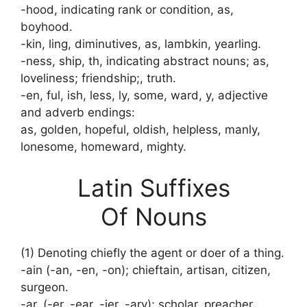
-hood, indicating rank or condition, as,
boyhood.
-kin, ling, diminutives, as, lambkin, yearling.
-ness, ship, th, indicating abstract nouns; as,
loveliness; friendship;, truth.
-en, ful, ish, less, ly, some, ward, y, adjective
and adverb endings:
as, golden, hopeful, oldish, helpless, manly,
lonesome, homeward, mighty.
Latin Suffixes
Of Nouns
(1) Denoting chiefly the agent or doer of a thing.
-ain (-an, -en, -on); chieftain, artisan, citizen,
surgeon.
-ar, (-er, -ear, -ier, -ary); scholar, preacher,