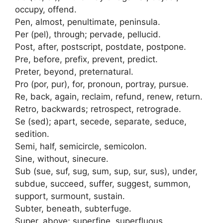
occupy, offend.
Pen, almost, penultimate, peninsula.
Per (pel), through; pervade, pellucid.
Post, after, postscript, postdate, postpone.
Pre, before, prefix, prevent, predict.
Preter, beyond, preternatural.
Pro (por, pur), for, pronoun, portray, pursue.
Re, back, again, reclaim, refund, renew, return.
Retro, backwards; retrospect, retrograde.
Se (sed); apart, secede, separate, seduce,
sedition.
Semi, half, semicircle, semicolon.
Sine, without, sinecure.
Sub (sue, suf, sug, sum, sup, sur, sus), under,
subdue, succeed, suffer, suggest, summon,
support, surmount, sustain.
Subter, beneath, subterfuge.
Super, above; superfine, superfluous.