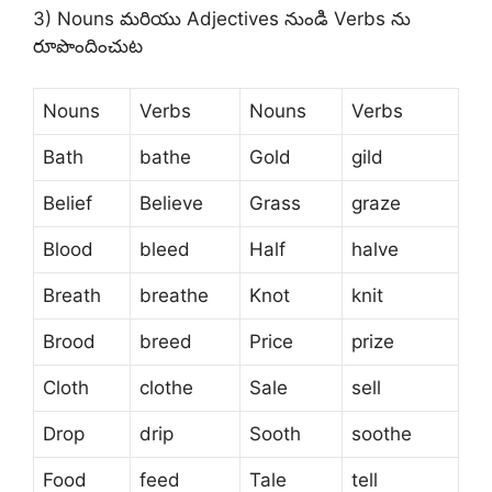
3) Nouns మరియు Adjectives నుండి Verbs ను
రూపొందించుట
Nouns
Verbs
Nouns
Verbs
Bath
bathe
Gold
gild
Belief
Believe
Grass
graze
Blood
bleed
Half
halve
Breath
breathe
Knot
knit
Brood
breed
Price
prize
Cloth
clothe
Sale
sell
Drop
drip
Sooth
soothe
Food
feed
Tale
tell