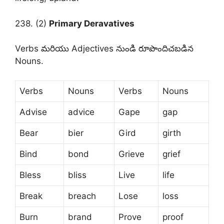
238. (2)
Primary Deravatives
Verbs మరియు Adjectives నుండి రూపొందిచబడిన
Nouns.
Verbs
Nouns
Verbs
Nouns
Advise
advice
Gape
gap
Bear
bier
Gird
girth
Bind
bond
Grieve
grief
Bless
bliss
Live
life
Break
breach
Lose
loss
Burn
brand
Prove
proof