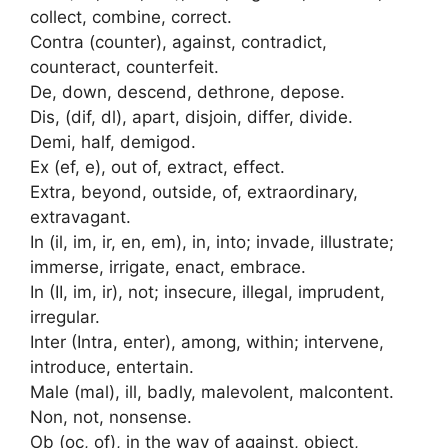
collect, combine, correct.
Contra (counter), against, contradict,
counteract, counterfeit.
De, down, descend, dethrone, depose.
Dis, (dif, dl), apart, disjoin, differ, divide.
Demi, half, demigod.
Ex (ef, e), out of, extract, effect.
Extra, beyond, outside, of, extraordinary,
extravagant.
In (il, im, ir, en, em), in, into; invade, illustrate;
immerse, irrigate, enact, embrace.
In (II, im, ir), not; insecure, illegal, imprudent,
irregular.
Inter (Intra, enter), among, within; intervene,
introduce, entertain.
Male (mal), ill, badly, malevolent, malcontent.
Non, not, nonsense.
Ob (oc, of), in the way of against, object,