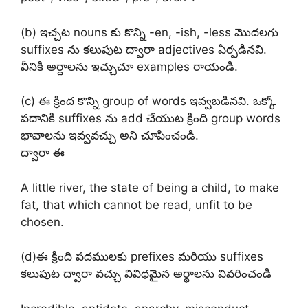
(b) ఇచ్చట nouns కు కొన్ని -en, -ish, -less మొదలగు
suffixes ను కలుపుట ద్వారా adjectives ఏర్పడినవి.
వీనికి అర్ధాలను ఇచ్చుచూ examples రాయండి.
(c) ఈ క్రింద కొన్ని group of words ఇవ్వబడినవి. ఒక్కో
పదానికి suffixes ను add చేయుట క్రింది group words
భావాలను ఇవ్వవచ్చు అని చూపించండి.
ద్వారా ఈ
A little river, the state of being a child, to make
fat, that which cannot be read, unfit to be
chosen.
(d)ఈ క్రింది పదములకు prefixes మరియు suffixes
కలుపుట ద్వారా వచ్చు వివిధమైన అర్థాలను వివరించండి