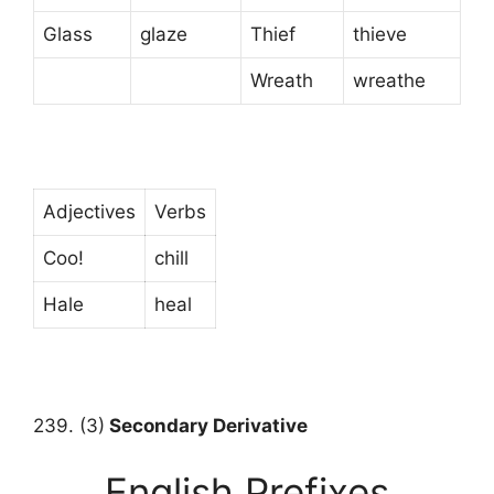
Glass
glaze
Thief
thieve
Wreath
wreathe
Adjectives
Verbs
Coo!
chill
Hale
heal
239. (3)
Secondary Derivative
English Prefixes