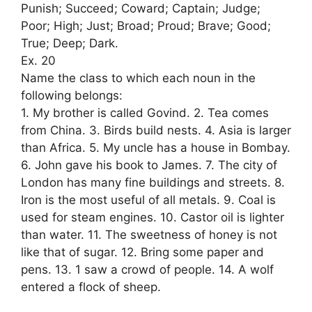
Punish; Succeed; Coward; Captain; Judge;
Poor; High; Just; Broad; Proud; Brave; Good;
True; Deep; Dark.
Ex. 20
Name the class to which each noun in the
following belongs:
1. My brother is called Govind. 2. Tea comes
from China. 3. Birds build nests. 4. Asia is larger
than Africa. 5. My uncle has a house in Bombay.
6. John gave his book to James. 7. The city of
London has many fine buildings and streets. 8.
Iron is the most useful of all metals. 9. Coal is
used for steam engines. 10. Castor oil is lighter
than water. 11. The sweetness of honey is not
like that of sugar. 12. Bring some paper and
pens. 13. 1 saw a crowd of people. 14. A wolf
entered a flock of sheep.