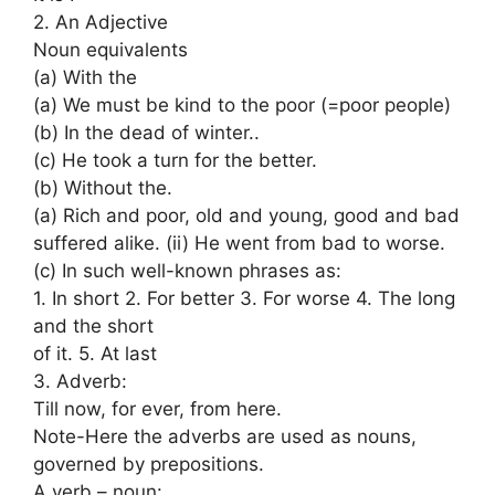
2. An Adjective
Noun equivalents
(a) With the
(a) We must be kind to the poor (=poor people)
(b) In the dead of winter..
(c) He took a turn for the better.
(b) Without the.
(a) Rich and poor, old and young, good and bad
suffered alike. (ii) He went from bad to worse.
(c) In such well-known phrases as:
1. In short 2. For better 3. For worse 4. The long
and the short
of it. 5. At last
3. Adverb:
Till now, for ever, from here.
Note-Here the adverbs are used as nouns,
governed by prepositions.
A verb – noun: