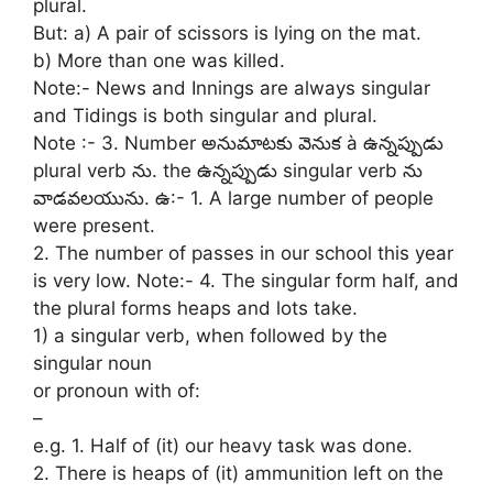
plural.
But: a) A pair of scissors is lying on the mat.
b) More than one was killed.
Note:- News and Innings are always singular
and Tidings is both singular and plural.
Note :- 3. Number అనుమాటకు వెనుక à ఉన్నప్పుడు
plural verb ను. the ఉన్నప్పుడు singular verb ను
వాడవలయును. ఉ:- 1. A large number of people
were present.
2. The number of passes in our school this year
is very low. Note:- 4. The singular form half, and
the plural forms heaps and lots take.
1) a singular verb, when followed by the
singular noun
or pronoun with of:
–
e.g. 1. Half of (it) our heavy task was done.
2. There is heaps of (it) ammunition left on the