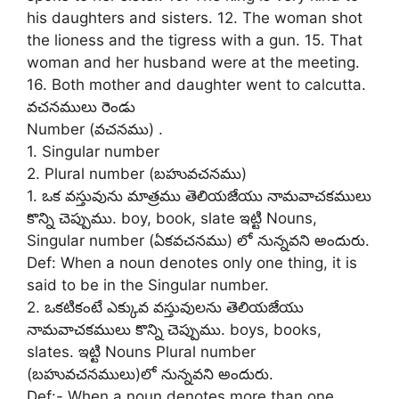
his daughters and sisters. 12. The woman shot
the lioness and the tigress with a gun. 15. That
woman and her husband were at the meeting.
16. Both mother and daughter went to calcutta.
వచనములు రెండు
Number (వచనము) .
1. Singular number
2. Plural number (బహువచనము)
1. ఒక వస్తువును మాత్రము తెలియజేయు నామవాచకములు
కొన్ని చెప్పుము. boy, book, slate ఇట్టి Nouns,
Singular number (ఏకవచనము) లో నున్నవని అందురు.
Def: When a noun denotes only one thing, it is
said to be in the Singular number.
2. ఒకటికంటే ఎక్కువ వస్తువులను తెలియజేయు
నామవాచకములు కొన్ని చెప్పుము. boys, books,
slates. ఇట్టి Nouns Plural number
(బహువచనములు)లో నున్నవని అందురు.
Def:- When a noun denotes more than one