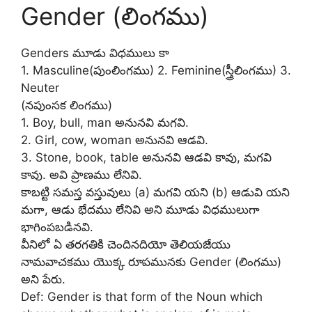
Gender (లింగము)
Genders మూడు విధములు కా
1. Masculine(పుంలింగము) 2. Feminine(స్త్రీలింగము) 3.
Neuter
(నపుంసక లింగము)
1. Boy, bull, man అనునవి మగవి.
2. Girl, cow, woman అనునవి ఆడవి.
3. Stone, book, table అనునవి ఆడవి కావు, మగవి
కావు. అవి ప్రాణము లేనివి.
కాబట్టి సమస్త వస్తువులు (a) మగవి యని (b) ఆడువి యని
మగా, ఆడు భేదము లేనివి అని మూడు విధములుగా
భాగింపబడినవి.
వీనిలో ఏ తరగతికి చెందినదియో తెలియజేయు
నామవాచకము యొక్క రూపమునకు Gender (లింగము)
అని పేరు.
Def: Gender is that form of the Noun which