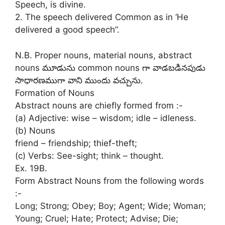
Speech, is divine.
2. The speech delivered Common as in ‘He
delivered a good speech”.
N.B. Proper nouns, material nouns, abstract
nouns మూడును common nouns గా వాడబడినపుడు
సాధారణముగా వాని ముందు వచ్చును.
Formation of Nouns
Abstract nouns are chiefly formed from :-
(a) Adjective: wise – wisdom; idle – idleness.
(b) Nouns
friend – friendship; thief-theft;
(c) Verbs: See-sight; think – thought.
Ex. 19B.
Form Abstract Nouns from the following words
:-
Long; Strong; Obey; Boy; Agent; Wide; Woman;
Young; Cruel; Hate; Protect; Advise; Die;