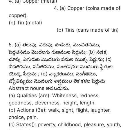
4. (a) Copper (metal)
4. (a) Copper (coins made of
copper).
(b) Tin (metal)
(b) Tins (cans made of tin)
5. (a) తెలుపు, ఎరుపు, పొడుగు, మంచితనము,
పెద్దతనము మొదలగు గుణముల పేర్లును; (b) నడక,
చూపు, ఎగురుట మొదలగు పనుల యొక్క పేర్లును; (c)
బీదతనము, పసితనము, సంతోషము మొదలగు స్థితుల
యొక్క పేర్లును ; (d) వ్యాకరణము, సంగీతము,
జ్యోతిష్యము మొదలగు శాస్త్రముల లేక కళల పేర్లును
Abstract nouns అనబడును.
(a) Qualities (are): Whiteness, redness,
goodness, cleverness, height, length.
(b) Actions (3e): walk, sight, flight, laughter,
choice, pain.
(c) States(): poverty, childhood, pleasure, youth,