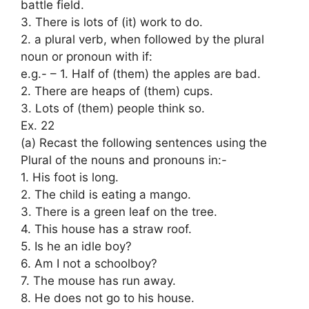
battle field.
3. There is lots of (it) work to do.
2. a plural verb, when followed by the plural
noun or pronoun with if:
e.g.- – 1. Half of (them) the apples are bad.
2. There are heaps of (them) cups.
3. Lots of (them) people think so.
Ex. 22
(a) Recast the following sentences using the
Plural of the nouns and pronouns in:-
1. His foot is long.
2. The child is eating a mango.
3. There is a green leaf on the tree.
4. This house has a straw roof.
5. Is he an idle boy?
6. Am I not a schoolboy?
7. The mouse has run away.
8. He does not go to his house.