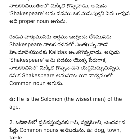
నాటకరచయితలలో మిక్కిలి గొప్పవాడు; అపుడు
‘Shakespeare’ అను పదము ఒక మనుష్యుని పేరు గావున
అది proper noun అగును.
రెండవ వాక్యమునకు అర్ధము ఇంగ్లండు దేశమునకు
Shakespeare నాటక రచనలో ఎంతగొప్ప వాడో
హిందూదేశమునకు Kalidas అంతగొప్పవాడు. అపుడు
‘Shakespeare’ అను పదము యొక్క పేరుగాక,
నాటకరచనలో మిక్కిలి గొప్పవాడని యర్థమిచ్చుచున్నది.
కనుక Shakespeare అనుమాట యీ వాక్యములో
Common noun అగును.
ఉ: He is the Solomon (the wisest man) of the
age.
2. ఒకేజాతిలో ప్రతివస్తువునకుగాని, వ్యక్తికిగాని, చెందదగిన
పేర్లు Common nouns అనబడును. ఉ: dog, town,
table.