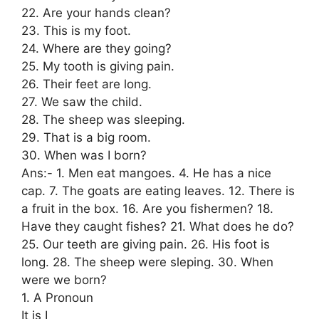
22. Are your hands clean?
23. This is my foot.
24. Where are they going?
25. My tooth is giving pain.
26. Their feet are long.
27. We saw the child.
28. The sheep was sleeping.
29. That is a big room.
30. When was I born?
Ans:- 1. Men eat mangoes. 4. He has a nice
cap. 7. The goats are eating leaves. 12. There is
a fruit in the box. 16. Are you fishermen? 18.
Have they caught fishes? 21. What does he do?
25. Our teeth are giving pain. 26. His foot is
long. 28. The sheep were sleping. 30. When
were we born?
1. A Pronoun
It is I