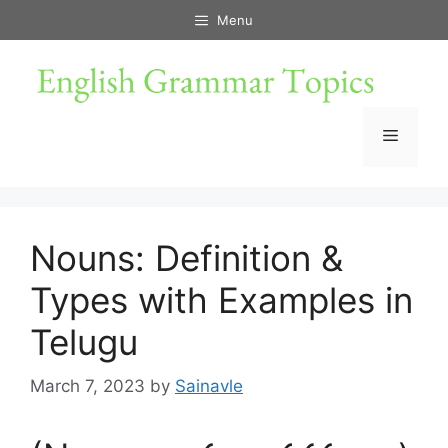
Skip
Menu
to
content
Menu
Nouns: Definition &
Types with Examples in
Telugu
March 7, 2023
by
Sainavle