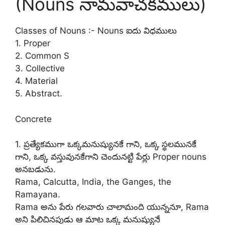
(Nouns నామవాచకములు)
Classes of Nouns :- Nouns ఐదు విధములు
1. Proper
2. Common S
3. Collective
4. Material
5. Abstract.
Concrete
1. ప్రత్యేకముగా ఒక్కమనుష్యునకే గాని, ఒక్క స్థలమునకే
గాని, ఒక్క వస్తువునకేగాని చెందునట్టి పేర్లు Proper nouns
అనబడును.
Rama, Calcutta, India, the Ganges, the
Ramayana.
Rama అను పేరు గలవారు చాలామంది యున్ననూ, Rama
అని పిలిచినపుడు ఆ మాట ఒక్క మనుష్యునే