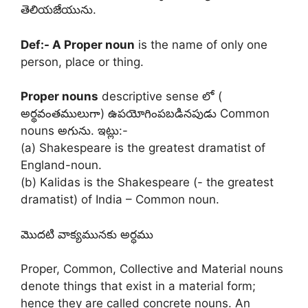
తెలియజేయును.
Def:- A Proper noun
is the name of only one
person, place or thing.
Proper nouns
descriptive sense లో (
అర్థవంతములుగా) ఉపయోగింపబడినపుడు Common
nouns అగును. ఇట్లు:-
(a) Shakespeare is the greatest dramatist of
England-noun.
(b) Kalidas is the Shakespeare (- the greatest
dramatist) of India – Common noun.
మొదటి వాక్యమునకు అర్ధము
Proper, Common, Collective and Material nouns
denote things that exist in a material form;
hence they are called concrete nouns. An