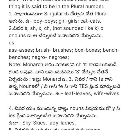
thing it is said to be in the Plural number.
1. సాధారణముగా Singular కు చేర్చుట చేత Plural
అగును. ఉ- boy-boys; girl-girls; cat-cats.
2.చివర s, sh, x, ch, (not sounded like k) o
onouns కు ఆ చేర్చుటచే బహువచన మేర్పడును.
es
ass-asses; brush- brushes; box-boxes; bench-
benches; negro- negroes;
Note: Monarch అను మాటలోని ch ‘క’ కారపలుకుబడి
గలది కావున, దాని బహువచనము ‘S’ చేర్చుట చేతనే
ఏర్పడును : ఇట్లు Monarchs. 3. చివర / గాని fe గాని
ఉన్న Nounsలో / ని గాని fe ని గాని TES క్రింద మార్చుటచే
బహువచన మేర్పడును. ఉ:- leaf-leaves, wife-wives.
4. చివర యం ముందున్న హల్లు nouns విషయములో y ని
ies క్రింద మార్చుటచేత బహువచన మేర్పడును.
ఉదా : Sky-Skies, lady-ladies.
5. చివరనున్న y కి ముందు vowel ఉన్న nouns